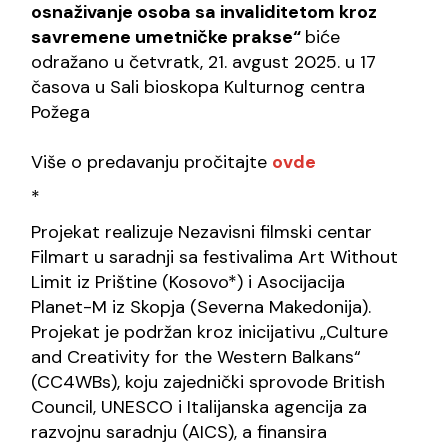
osnaživanje osoba sa invaliditetom kroz
savremene umetničke prakse“
biće
odražano u četvratk, 21. avgust 2025. u 17
časova u Sali bioskopa Kulturnog centra
Požega
Više o predavanju pročitajte
ovde
*
Projekat realizuje Nezavisni filmski centar
Filmart u saradnji sa festivalima Art Without
Limit iz Prištine (Kosovo*) i Asocijacija
Planet-M iz Skopja (Severna Makedonija).
Projekat je podržan kroz inicijativu
„Culture
and Creativity for the Western Balkans“
(CC4WBs)
, koju zajednički sprovode British
Council, UNESCO i Italijanska agencija za
razvojnu saradnju (AICS), a finansira