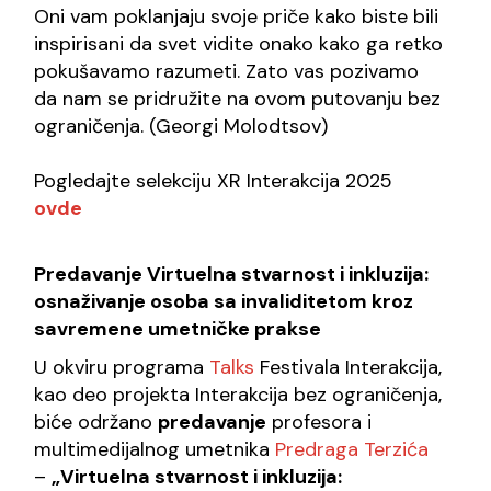
Oni vam poklanjaju svoje priče kako biste bili
inspirisani da svet vidite onako kako ga retko
pokušavamo razumeti. Zato vas pozivamo
da nam se pridružite na ovom putovanju bez
ograničenja.
(Georgi Molodtsov)
Pogledajte selekciju XR Interakcija 2025
ovde
Predavanje
Virtuelna stvarnost i inkluzija:
osnaživanje osoba sa invaliditetom kroz
savremene umetničke prakse
U okviru programa
Talks
Festivala Interakcija,
kao deo projekta Interakcija bez ograničenja,
biće održano
predavanje
profesora i
multimedijalnog umetnika
Predraga Terzića
–
„Virtuelna stvarnost i inkluzija: