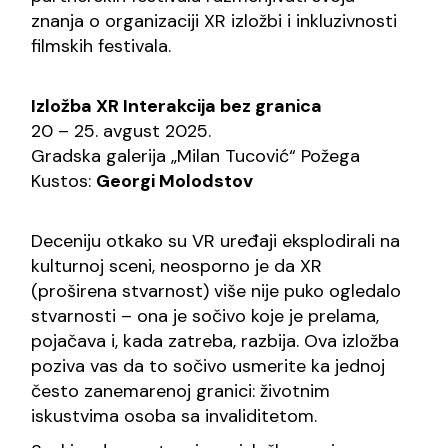
znanja o organizaciji XR izložbi i inkluzivnosti
filmskih festivala.
Izložba XR Interakcija bez granica
20 – 25. avgust 2025.
Gradska galerija
„Milan Tucović“
Požega
Kustos:
Georgi Molodstov
Deceniju otkako su VR uređaji eksplodirali na
kulturnoj sceni, neosporno je da XR
(proširena stvarnost) više nije puko ogledalo
stvarnosti – ona je sočivo koje je prelama,
pojačava i, kada zatreba, razbija. Ova izložba
poziva vas da to sočivo usmerite ka jednoj
često zanemarenoj granici: životnim
iskustvima osoba sa invaliditetom.