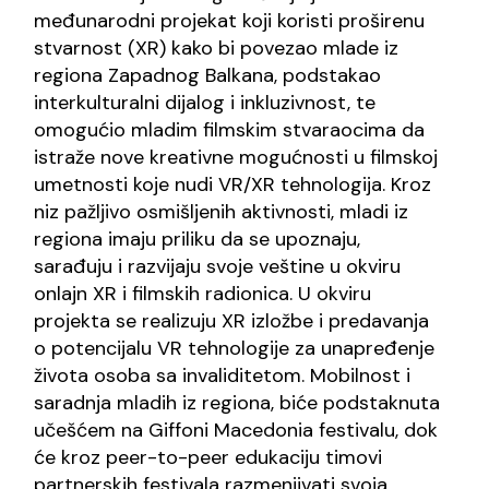
međunarodni projekat koji koristi proširenu
stvarnost (XR) kako bi povezao mlade iz
regiona Zapadnog Balkana, podstakao
interkulturalni dijalog i inkluzivnost, te
omogućio mladim filmskim stvaraocima da
istraže nove kreativne mogućnosti u filmskoj
umetnosti koje nudi VR/XR tehnologija. Kroz
niz pažljivo osmišljenih aktivnosti, mladi iz
regiona imaju priliku da se upoznaju,
sarađuju i razvijaju svoje veštine u okviru
onlajn XR i filmskih radionica. U okviru
projekta se realizuju XR izložbe i predavanja
o potencijalu VR tehnologije za unapređenje
života osoba sa invaliditetom. Mobilnost i
saradnja mladih iz regiona, biće podstaknuta
učešćem na Giffoni Macedonia festivalu, dok
će kroz peer-to-peer edukaciju timovi
partnerskih festivala razmenjivati svoja