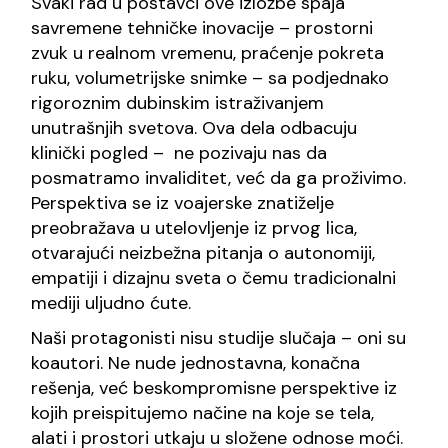
Svaki rad u postavci ove izložbe spaja
savremene tehničke inovacije – prostorni
zvuk u realnom vremenu, praćenje pokreta
ruku, volumetrijske snimke – sa podjednako
rigoroznim dubinskim istraživanjem
unutrašnjih svetova. Ova dela odbacuju
klinički pogled – ne pozivaju nas da
posmatramo invaliditet, već da ga proživimo.
Perspektiva se iz voajerske znatiželje
preobražava u utelovljenje iz prvog lica,
otvarajući neizbežna pitanja o autonomiji,
empatiji i dizajnu sveta o čemu tradicionalni
mediji uljudno ćute.
Naši protagonisti nisu studije slučaja – oni su
koautori. Ne nude jednostavna, konačna
rešenja, već beskompromisne perspektive iz
kojih preispitujemo načine na koje se tela,
alati i prostori utkaju u složene odnose moći.