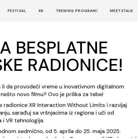
FESTIVAL
XR
TRENING PROGRAMI
MEET2TALK
O Festivalu
O XR
Studentski filmski kamp
O Meet2Tal
NA BESPLATNE
Prijavljivanje: Festival
XR Interaction Without Limits
Radionica dokumentarnog filma
Talks
SKE RADIONICE!
Program: Festival
XR Radovi
DocuConnect Balkans
Speed Meet
Nagrade i žiri: Festival
iš li da provodeći vreme u inovativnom digitalnom
nešto novo filmu? Ovo je prilika za tebe!
i
e radionice XR Interaction Without Limits i razvijaj
nju, sarađuj sa vršnjacima iz regiona i uči od
 i VR tehnologija.
jednom sedmično, od 5. aprila do 25. maja 2025.