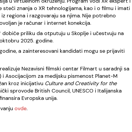
esija u virtuelnom okruženju. Program vodi XR ekspert i
će steći znanja o XR tehnologijama, kao i o filmu i imati
 iz regiona i razgovaraju sa njima. Nije potrebno
oljan je računar i internet konekcija.
a* dobiće priliku da otputuju u Skoplje i učestvuju na
 oktobru 2025. godine.
godine, a zainteresovani kandidati mogu se prijaviti
ealizuje Nezavisni filmski centar Filmart u saradnji sa
) i Asocijacijom za medijsku pismenost Planet-M
an kroz inicijativu
Culture and Creativity for the
čki sprovode British Council, UNESCO i Italijanska
finansira Evropska unija.
jivanju
ovde
.