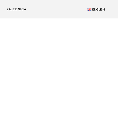
ZAJEDNICA
ENGLISH
k
Teen Doc
FECI
ings
FecAkt