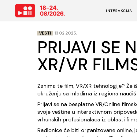
INTERAKCIJA
VESTI
13.02.2025.
Vesti
PRIJAVI SE 
O Interakciji
XR/VR FILM
Tim
Partneri
Kontakt
Zanima te film, VR/XR tehnologije? Žel
okruženju sa mladima iz regiona naučiš 
Ključni datum
Prijavi se na besplatne VR/Online filmsk
Arhiva
svoje veštine u interaktivnom pripoveda
vrhunskih profesionalaca iz oblasti filma
Radionice će biti organizovane online, 