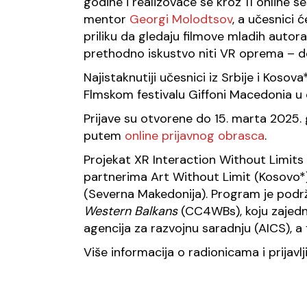
godine i realizovaće se kroz 11 online s
mentor
Georgi Molodtsov
, a učesnici 
priliku da gledaju filmove mladih autora
prethodno iskustvo niti VR oprema – dov
Najistaknutiji učesnici iz Srbije i Kosov
Flmskom festivalu Giffoni Macedonia u
Prijave su otvorene do 15. marta 2025. 
putem
online prijavnog obrasca
.
Projekat XR Interaction Without Limits r
partnerima Art Without Limit (Kosovo*
(Severna Makedonija). Program je podrž
Western Balkans
(CC4WBs), koju zajedni
agencija za razvojnu saradnju (AICS), a 
Više informacija o radionicama i prijavl