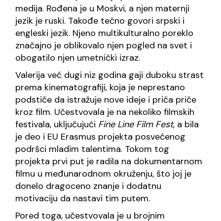
medija. Rođena je u Moskvi, a njen maternji
jezik je ruski. Takođe tečno govori srpski i
engleski jezik. Njeno multikulturalno poreklo
značajno je oblikovalo njen pogled na svet i
obogatilo njen umetnički izraz.
Valerija već dugi niz godina gaji duboku strast
prema kinematografiji, koja je neprestano
podstiče da istražuje nove ideje i priča priče
kroz film. Učestvovala je na nekoliko filmskih
festivala, uključujući
Fine Line Film Fest
, a bila
je deo i EU Erasmus projekta posvećenog
podršci mladim talentima. Tokom tog
projekta prvi put je radila na dokumentarnom
filmu u međunarodnom okruženju, što joj je
donelo dragoceno znanje i dodatnu
motivaciju da nastavi tim putem.
Pored toga, učestvovala je u brojnim