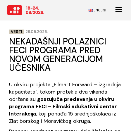
ENGLISH
VESTI
29.05.2026.
NEKADAŠNJI POLAZNICI
FECI PROGRAMA PRED
NOVOM GENERACIJOM
UČESNIKA
U okviru projekta „Filmart Forward – izgradnja
kapaciteta“, tokom protekla dva vikenda
održana su
gostujuća predavanja u okviru
programa FECI – Filmski edukativni centar
Interakcija
, koji pohađa 15 srednjoškolaca iz
Zlatiborskog i Moravičkog okruga.