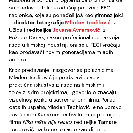
Posebnu vrednost programu daje činjenica da
su predavači bili nekadašnji polaznici FECI
radionica, koje su pohađali još kao gimnazijalci
–
direktor fotografije
Mladen Teofilović
iz
Užica i
rediteljka
Jovana Avramović
iz
Požege. Danas, nakon profesionalnog razvoja i
rada u filmskoj industriji, oni se u FECI vraćaju
kao predavači novim generacijama mladih
autora.
Kroz predavanje i razgovor sa polaznicima,
Mladen Teofilović je predstavio svoja
praktična iskustva iz rada na filmskim i
televizijskim projektima, i govorio o značaju
vizuelnog jezika u savremenom filmu. Pored
ostalih uspeha, Mladen Teofilović je na upravo
završenom Kanskom festivalu imao premijeru
filma
Niko ništa nije rekao
, rediteljke Tamare
Todorović, na kome je radio kao direktor