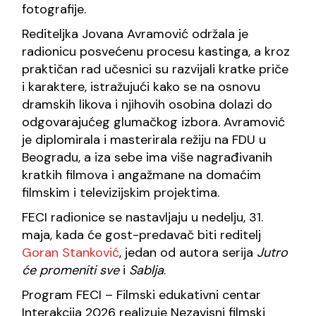
fotografije.
Rediteljka Jovana Avramović održala je
radionicu posvećenu procesu kastinga, a kroz
praktičan rad učesnici su razvijali kratke priče
i karaktere, istražujući kako se na osnovu
dramskih likova i njihovih osobina dolazi do
odgovarajućeg glumačkog izbora. Avramović
je diplomirala i masterirala režiju na FDU u
Beogradu, a iza sebe ima više nagrađivanih
kratkih filmova i angažmane na domaćim
filmskim i televizijskim projektima.
FECI radionice se nastavljaju u nedelju, 31.
maja, kada će gost-predavač biti reditelj
Goran Stanković
, jedan od autora serija
Jutro
će promeniti sve
i
Sablja
.
Program FECI – Filmski edukativni centar
Interakcija 2026 realizuje Nezavisni filmski